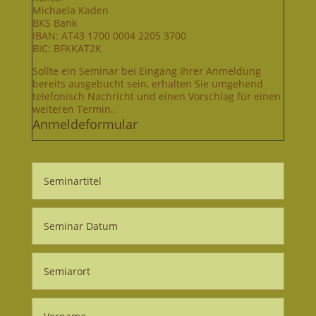
Michaela Kaden
BKS Bank
IBAN: AT43 1700 0004 2205 3700
BIC: BFKKAT2K
Sollte ein Seminar bei Eingang Ihrer Anmeldung
bereits ausgebucht sein, erhalten Sie umgehend
telefonisch Nachricht und einen Vorschlag für einen
weiteren Termin.
Anmeldeformular