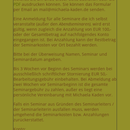
PDF
ausdrucken können. Sie können das Formular
per Email an mail@michaela-kaden.de senden.
Eine Anmeldung für alle Seminare die ich selbst
veranstalte (außer den
Abendseminaren),
wird erst
gültig, wenn zugleich die Anzahlung von EUR 100,-
oder der Gesamtbetrag auf nachfolgendes Konto
eingegangen ist. Bei Anzahlung kann der Restbetrag
der Seminarkosten vor Ort bezahlt werden.
Bitte bei der Überweisung Namen, Seminar und
Seminardatum angeben.
Bis 3 Wochen vor Beginn des Seminars werden bei
ausschließlich schriftlicher Stornierung EUR 50,-
Bearbeitungsgebühr einbehalten. Bei Abmeldung ab
zwei Wochen vor Seminarbeginn ist die gesamte
Seminargebühr zu zahlen, außer es liegt eine
persönliche Vereinbarung mit Michaela Kaden vor.
Falls ein Seminar aus Gründen des Seminarleiters /
der Seminarleiterin ausfallen muss, werden
umgehend die Seminarkosten bzw. Anzahlungen
zurückerstattet.
Konto: