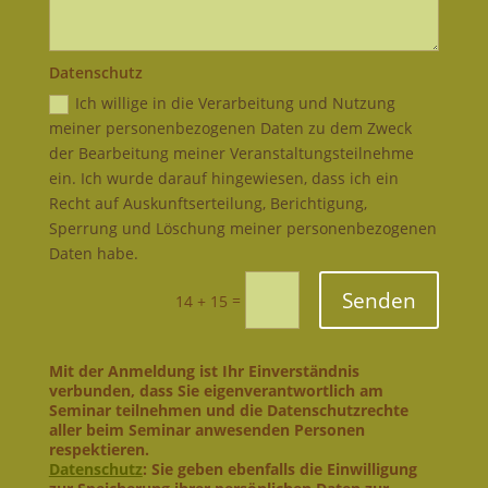
Datenschutz
Ich willige in die Verarbeitung und Nutzung
meiner personenbezogenen Daten zu dem Zweck
der Bearbeitung meiner Veranstaltungsteilnehme
ein. Ich wurde darauf hingewiesen, dass ich ein
Recht auf Auskunftserteilung, Berichtigung,
Sperrung und Löschung meiner personenbezogenen
Daten habe.
Senden
=
14 + 15
Mit der Anmeldung ist Ihr Einverständnis
verbunden, dass Sie eigenverantwortlich am
Seminar teilnehmen und die Datenschutzrechte
aller beim Seminar anwesenden Personen
respektieren.
Datenschutz
: Sie geben ebenfalls die Einwilligung